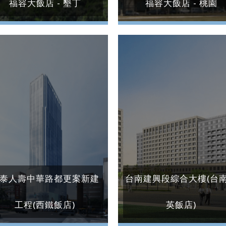
福容大飯店 - 墾丁
福容大飯店 - 桃園
泰人壽中華路都更案新建
台南建興段綜合大樓(台
工程(西鐵飯店)
英飯店)